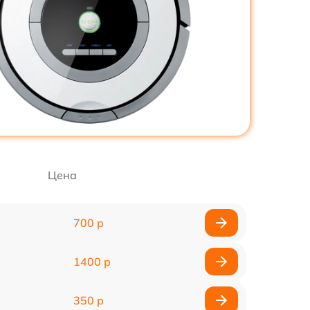
Цена
700 р
1400 р
350 р