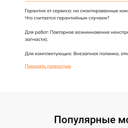
Гарантия от сервиса: на смонтированные ко
Замена материнской платы
Что считается гарантийным случаем?
Профилактическая чистка
Для работ: Повторное возникновение неиспр
запчасти).
Ремонт материнской платы
Для комплектующих: Внезапная поломка, отк
Очистка датчиков
Показать полностью
Популярные мо