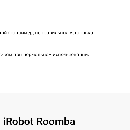
400 р
500 р
той (например, неправильная установка
800 р
стикам при нормальном использовании.
650 р
 iRobot Roomba