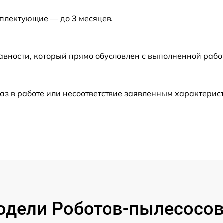
мплектующие — до 3 месяцев.
от 30 мин
от 60 мин
авности, который прямо обусловлен с выполненной рабо
от 60 мин
аз в работе или несоответствие заявленным характери
от 60 мин
дели Роботов-пылесосов