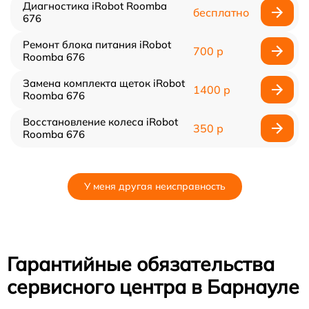
Диагностика iRobot Roomba
бесплатно
676
Ремонт блока питания iRobot
700 р
Roomba 676
Замена комплекта щеток iRobot
1400 р
Roomba 676
Восстановление колеса iRobot
350 р
Roomba 676
У меня другая неисправность
Гарантийные обязательства
сервисного центра в Барнауле