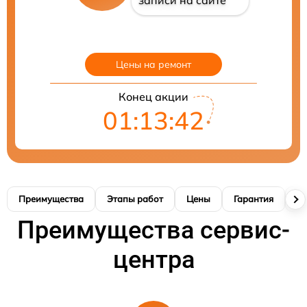
записи на сайте
Цены на ремонт
Конец акции
01:13:41
Преимущества
Этапы работ
Цены
Гарантия
М
Преимущества сервис-
центра