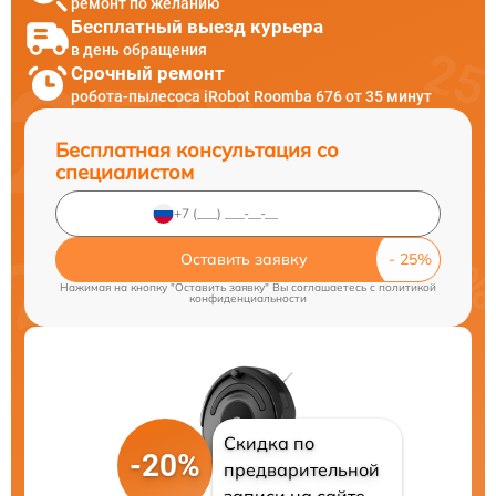
ремонт по желанию
Бесплатный выезд курьера
в день обращения
Срочный ремонт
робота-пылесоса iRobot Roomba 676 от 35 минут
Бесплатная консультация со
специалистом
Оставить заявку
Нажимая на кнопку "Оставить заявку" Вы соглашаетесь c
политикой
конфиденциальности
Скидка по
-20%
предварительной