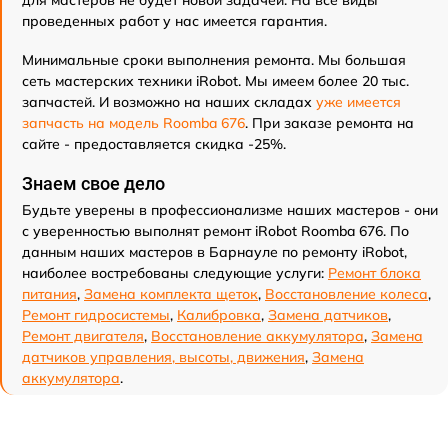
для мастеров не будет новой задачей. На все виды
проведенных работ у нас имеется гарантия.
Минимальные сроки выполнения ремонта. Мы большая
сеть мастерских техники iRobot. Мы имеем более 20 тыс.
запчастей. И возможно на наших складах
уже имеется
запчасть на модель Roomba 676
. При заказе ремонта на
сайте - предоставляется скидка -25%.
Знаем свое дело
Будьте уверены в профессионализме наших мастеров - они
с уверенностью выполнят ремонт iRobot Roomba 676. По
данным наших мастеров в Барнауле по ремонту iRobot,
наиболее востребованы следующие услуги:
Ремонт блока
питания
,
Замена комплекта щеток
,
Восстановление колеса
,
Ремонт гидросистемы
,
Калибровка
,
Замена датчиков
,
Ремонт двигателя
,
Восстановление аккумулятора
,
Замена
датчиков управления, высоты, движения
,
Замена
аккумулятора
.