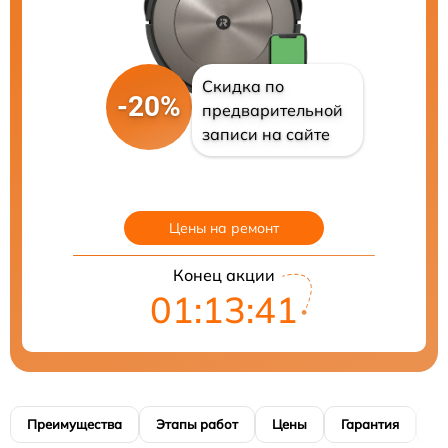
Скидка по
-20%
предварительной
записи на сайте
Цены на ремонт
Конец акции
01:13:40
Преимущества
Этапы работ
Цены
Гарантия
М