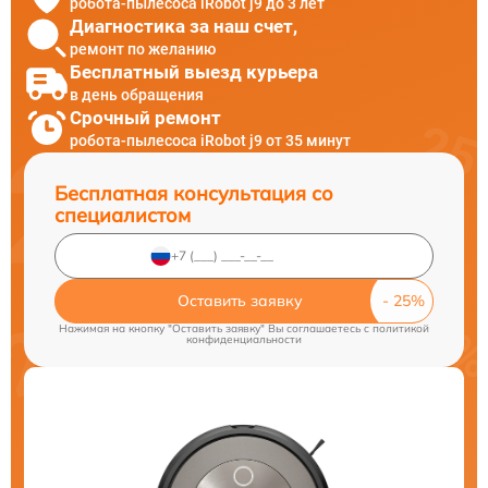
робота-пылесоса iRobot j9 до 3 лет
Диагностика за наш счет,
ремонт по желанию
Бесплатный выезд курьера
в день обращения
Срочный ремонт
робота-пылесоса iRobot j9 от 35 минут
Бесплатная консультация со
специалистом
Оставить заявку
Нажимая на кнопку "Оставить заявку" Вы соглашаетесь c
политикой
конфиденциальности