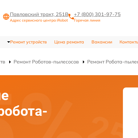
Павловский тракт, 251В
+7 (800) 301-97-75
Адрес сервисного центра iRobot
Горячая линия
Ремонт устройств
Цена ремонта
Вакансии
Контакт
ств
Ремонт Роботов-пылесосов
Ремонт Робота-пылес
ие
робота-