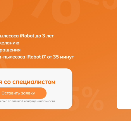
ылесоса iRobot до 3 лет
 желанию
бращения
а-пылесоса
iRobot i7 от 35 минут
я со специалистом
Оставить заявку
есь c
политикой конфиденциальности