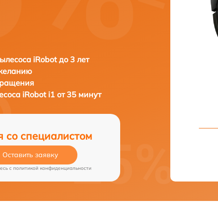
ылесоса iRobot до 3 лет
 желанию
бращения
лесоса
iRobot i1 от 35 минут
я со специалистом
Оставить заявку
есь c
политикой конфиденциальности