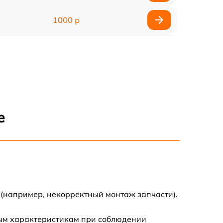
1000 р
850 р
500 р
1100 р
е
300 р
500 р
400 р
 (например, некорректный монтаж запчасти).
500 р
ным характеристикам при соблюдении