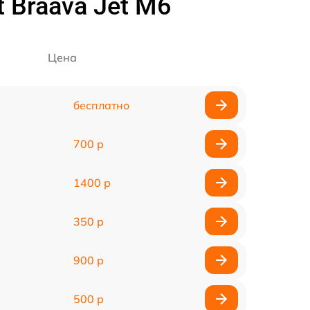
 Braava Jet M6
Цена
бесплатно
700 р
1400 р
350 р
900 р
500 р