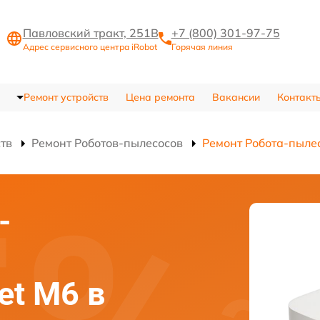
Павловский тракт, 251В
+7 (800) 301-97-75
Адрес сервисного центра iRobot
Горячая линия
Ремонт устройств
Цена ремонта
Вакансии
Контакт
ств
Ремонт Роботов-пылесосов
Ремонт Робота-пылес
-
et M6 в