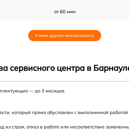
от 60 мин
от 60 мин
У меня другая неисправность
a
от 30 мин
от 30 мин
ва сервисного центра в Барнаул
от 60 мин
мплектующие — до 3 месяцев.
от 60 мин
t
от 30 мин
ости, который прямо обусловлен с выполненной работой
от 60 мин
из строя, отказ в работе или несоответствие заявлен