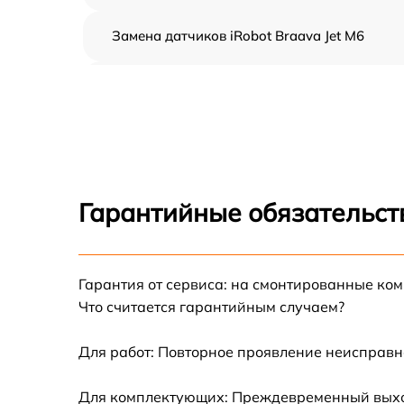
Замена датчиков iRobot Braava Jet M6
Ремонт двигателя iRobot Braava Jet M6
Восстановление аккумулятора iRobot Braav
Jet M6
Замена датчиков управления, высоты,
движения iRobot Braava Jet M6
Гарантийные обязательст
Замена аккумулятора iRobot Braava Jet M6
Гарантия от сервиса: на смонтированные ко
Ремонт цепи питания iRobot Braava Jet M6
Что считается гарантийным случаем?
Замена материнской платы iRobot Braava Je
M6
Для работ: Повторное проявление неисправн
Профилактическая чистка iRobot Braava Jet
Для комплектующих: Преждевременный выход 
M6