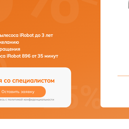
ылесоса iRobot до 3 лет
 желанию
бращения
оса
iRobot 896 от 35 минут
я со специалистом
Оставить заявку
есь c
политикой конфиденциальности